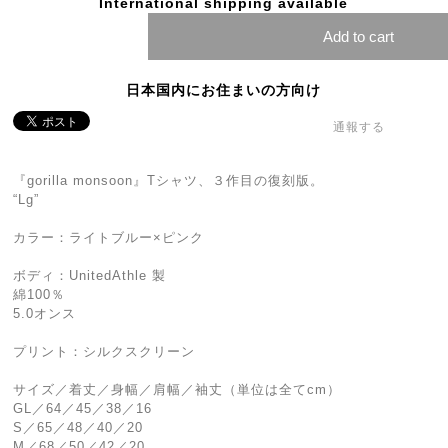
International shipping available
Add to cart
日本国内にお住まいの方向け
通報する
『gorilla monsoon』Tシャツ、３作目の復刻版。
“Lg”
カラー：ライトブルー×ピンク
ボディ：UnitedAthle 製
綿100％
5.0オンス
プリント：シルクスクリーン
サイズ／着丈／身幅／肩幅／袖丈（単位は全てcm）
GL／64／45／38／16
S／65／48／40／20
M／68／50／42／20