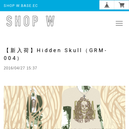
SHOP W.BASE.EC
【新入荷】Hidden Skull（GRM-
004）
2016/04/27 15:37